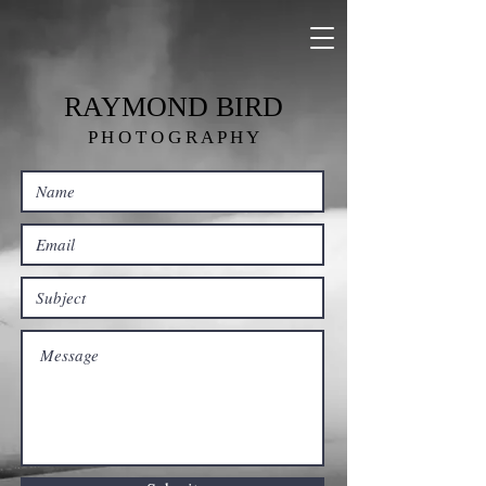
RAYMOND BIRD
P H O T O G R A P H Y